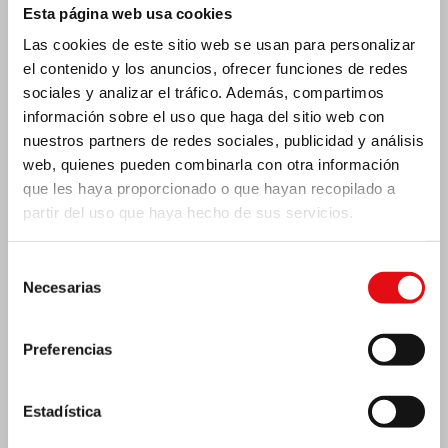
Esta página web usa cookies
Las cookies de este sitio web se usan para personalizar
MÉXICO: ASAMBLEA PLENARIA OCD
el contenido y los anuncios, ofrecer funciones de redes
sociales y analizar el tráfico. Además, compartimos
información sobre el uso que haga del sitio web con
nuestros partners de redes sociales, publicidad y análisis
web, quienes pueden combinarla con otra información
que les haya proporcionado o que hayan recopilado a
partir del uso que haya hecho de sus servicios.
Selección
Necesarias
de
consentimiento
Preferencias
India: Bendición e inauguración del «Lumen
Estadística
Carmeli»