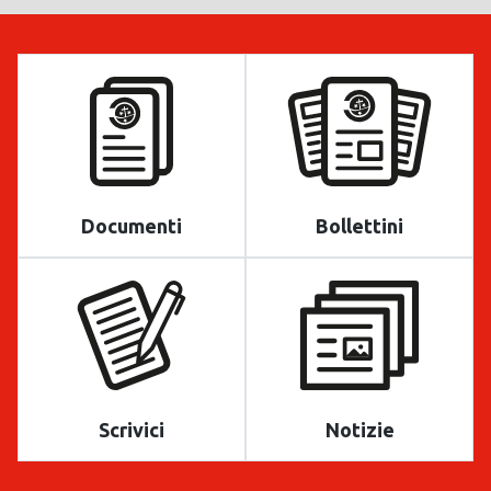
Documenti
Bollettini
Scrivici
Notizie