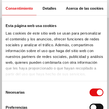
Consentimiento
Detalles
Acerca de las cookies
Esta página web usa cookies
Últimas noticias:
Las cookies de este sitio web se usan para personalizar
el contenido y los anuncios, ofrecer funciones de redes
sociales y analizar el tráfico. Además, compartimos
información sobre el uso que haga del sitio web con
nuestros partners de redes sociales, publicidad y análisis
MÉXICO: ASAMBLEA PLENARIA OCD
web, quienes pueden combinarla con otra información
que les haya proporcionado o que hayan recopilado a
partir del uso que haya hecho de sus servicios.
Selección
Necesarias
de
consentimiento
Preferencias