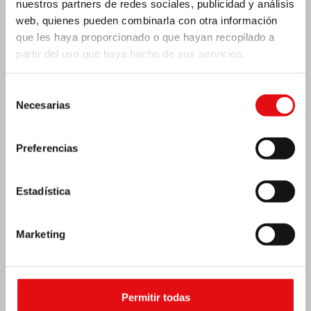
nuestros partners de redes sociales, publicidad y análisis
web, quienes pueden combinarla con otra información
que les haya proporcionado o que hayan recopilado a
partir del uso que haya hecho de sus servicios.
Selección
India: Bendición e inauguración del «Lumen
Necesarias
Carmeli»
de
consentimiento
Preferencias
Estadística
Marketing
Permitir todas