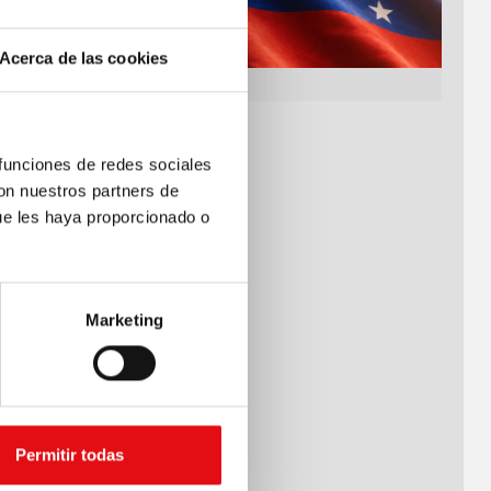
ón animada
ia de
Acerca de las cookies
emne de
ma.
 funciones de redes sociales
con nuestros partners de
ta-
ue les haya proporcionado o
Marketing
Permitir todas