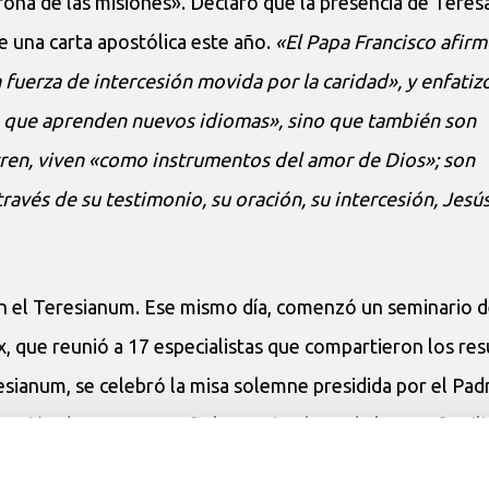
rona de las misiones». Declaró que la presencia de Teres
e una carta apostólica este año.
«El Papa Francisco afirm
fuerza de intercesión movida por la caridad», y enfatiz
s, que aprenden nuevos idiomas», sino que también son
ren, viven «como instrumentos del amor de Dios»; son
ravés de su testimonio, su oración, su intercesión, Jes
s en el Teresianum. Ese mismo día, comenzó un seminario 
x, que reunió a 17 especialistas que compartieron los re
resianum, se celebró la misa solemne presidida por el Pad
ipación de numerosos fieles y miembros de la gran famili
de la celebración, las reliquias fueron trasladadas en proce