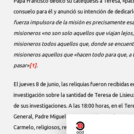
Papa Francisco dedicó su catequesis a Teresa, «pat
consuelo para él y anunció su intención de dedicarl
fuerza impulsora de la misión es precisamente esa 
misioneros «no son solo aquellos que viajan lejo
misioneros todos aquellos que, donde se encuent
misioneros aquellos que «hacen todo para que, a t
pasar»
[1]
.
El jueves 8 de junio, las reliquias fueron recibida
investigación sobre la santidad de Teresa de Lisieu
de sus investigaciones. A las 18:00 horas, en el Te
General, Padre Miguel Márquez Calle, con la partic
Carmelo, religiosos, religiosas y seglares. Al final 