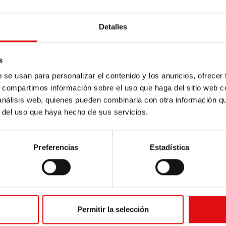
as Descalzos de Italia Central, para una noche de adoraci
ras, las reliquias estuvieron expuestas en nuestra parroqu
Detalles
. A las 10:30 horas, el Padre General presidió la misa sol
s
a tarde, las reliquias continuaron su peregrinación por Ro
b se usan para personalizar el contenido y los anuncios, ofrecer
s, compartimos información sobre el uso que haga del sitio web 
-06/papa-francesco-udienza-generale-zelo-missioni-san
 análisis web, quienes pueden combinarla con otra información q
r del uso que haya hecho de sus servicios.
Preferencias
Estadística
Permitir la selección