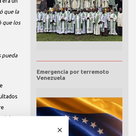
a era un
ó que la
ó que los
ús pueda
Emergencia por terremoto
Venezuela
de
sultados
re
a del
sión a la