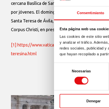
cercana Basílica de San Pancracio, de los Carmelit
por jóvenes. El domingo 11, a partir de las 8:30 ho
Consentimiento
Santa Teresa de Ávila, en la Vía del Corso de Italia
Esta página web usa cookie
Corpus Christi, en presencia de las reliquias. Por l
Las cookies de este sitio we
y analizar el tráfico. Ademá
[1]
https://www.vaticannews.va/it/papa/news/2023
redes sociales, publicidad y
teresina.html
que hayan recopilado a parti
Selección
Necesarias
de
consentimiento
Denegar