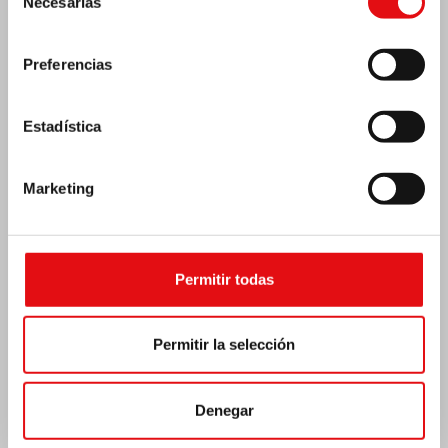
Necesarias
de
consentimiento
Preferencias
Estadística
Marketing
Permitir todas
India: Bendición e inauguración del «Lumen
Carmeli»
Permitir la selección
Denegar