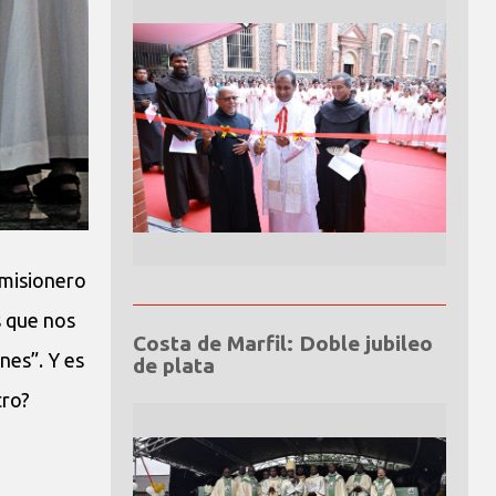
 misionero
s que nos
Costa de Marfil: Doble jubileo
nes”. Y es
de plata
tro?