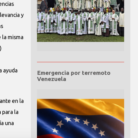
encias
levancia y
as
e la misma
)
la ayuda
Emergencia por terremoto
Venezuela
ante en la
 para la
ía una