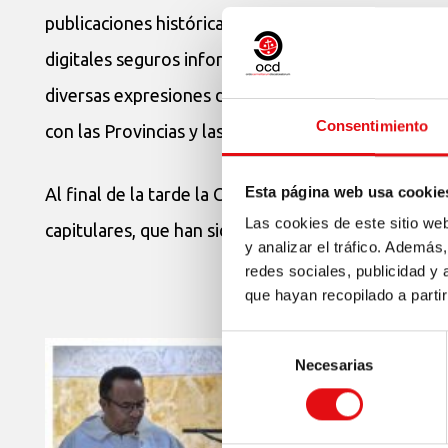
publicaciones históricas, proyectándose desde esta
digitales seguros información sobre la historia de 
diversas expresiones de nuestro carisma en el mund
Consentimiento
con las Provincias y las entidades culturales de las 
Esta página web usa cookie
Al final de la tarde la Comisión para la revisión 
Las cookies de este sitio we
capitulares, que han sido votadas en el Aula con un
y analizar el tráfico. Ademá
redes sociales, publicidad y
que hayan recopilado a parti
Selección
Necesarias
de
consentimiento