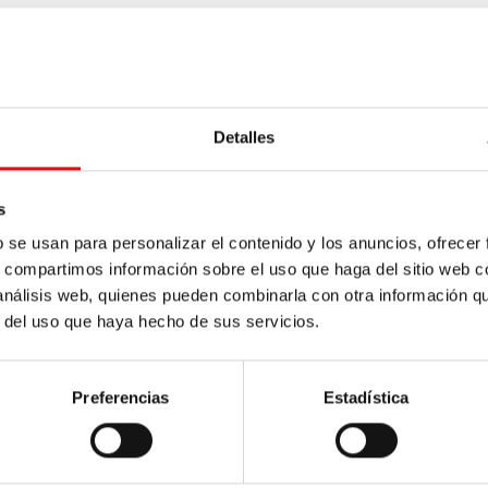
 base para alcanzar el objetivo de conservar y ofrecer e
la Orden, de nuestras comunidades, de los religiosos y de
o. Esta obra exigirá una continua actualización y colabo
Detalles
distintas Circunscripciones.
s
de las Normas ha presentado las Ordenaciones y Determina
b se usan para personalizar el contenido y los anuncios, ofrecer
 resultado positivo.
s, compartimos información sobre el uso que haga del sitio web 
 análisis web, quienes pueden combinarla con otra información q
r del uso que haya hecho de sus servicios.
Preferencias
Estadística