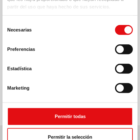
partir del uso que haya hecho de sus servicios.
Selección
Necesarias
de
consentimiento
Preferencias
Estadística
Marketing
Compartir en:
Permitir todas
Permitir la selección