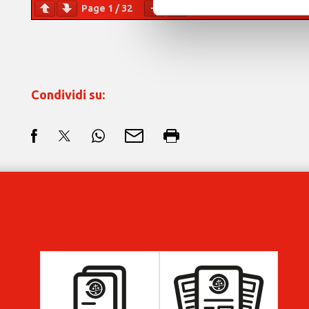
Page
1
/
32
Zoom
100%
Condividi su: