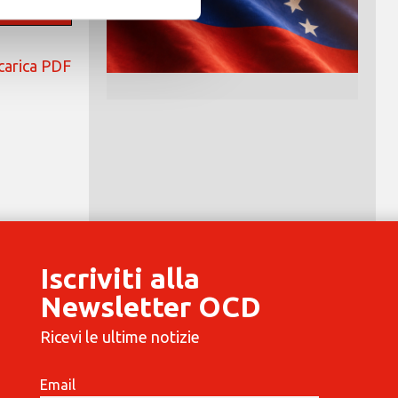
carica PDF
Iscriviti alla
Newsletter OCD
Ricevi le ultime notizie
Email