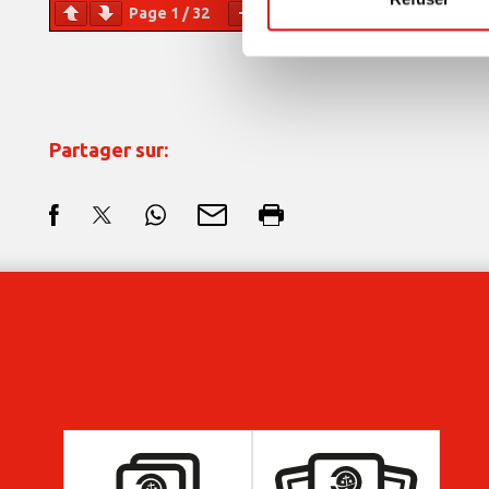
Page
1
/
32
Zoom
100%
Partager sur: