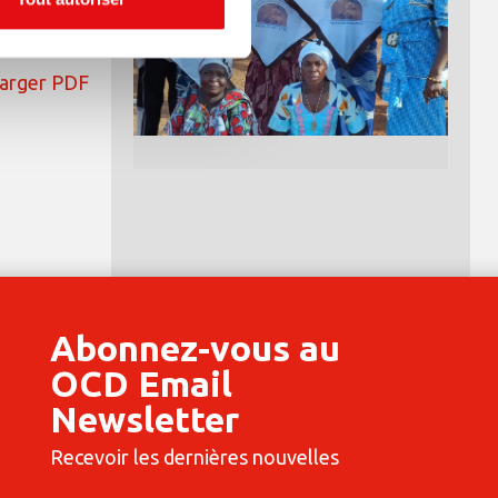
arger PDF
Abonnez-vous au
OCD Email
Newsletter
Recevoir les dernières nouvelles