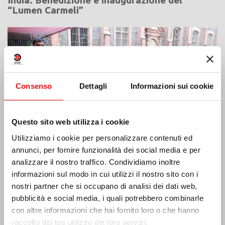
“Lumen Carmeli”
Consenso
Dettagli
Informazioni sui cookie
Questo sito web utilizza i cookie
Utilizziamo i cookie per personalizzare contenuti ed
annunci, per fornire funzionalità dei social media e per
analizzare il nostro traffico. Condividiamo inoltre
informazioni sul modo in cui utilizzi il nostro sito con i
nostri partner che si occupano di analisi dei dati web,
Costa d’Avorio: doppio Giubileo d’Argento
pubblicità e social media, i quali potrebbero combinarle
con altre informazioni che hai fornito loro o che hanno
raccolto dal tuo utilizzo dei loro servizi.