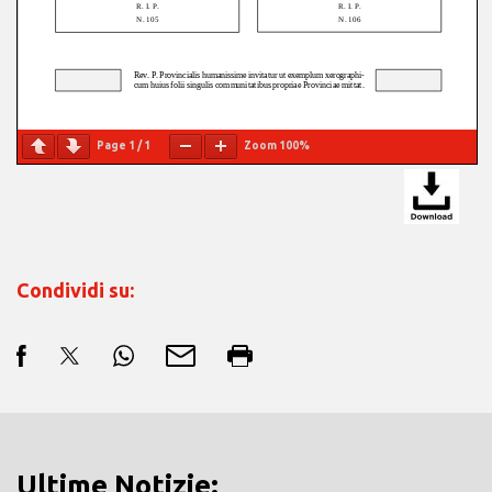
Page
1
/
1
Zoom
100%
Condividi su:
Ultime Notizie: