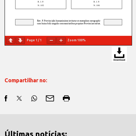
Page
1
/
1
Zoom
100%
Compartilhar no:
Últimas notícias: