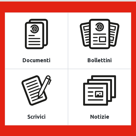
Documenti
Bollettini
Scrivici
Notizie