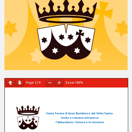
Page
1
/
4
Zoom
100%