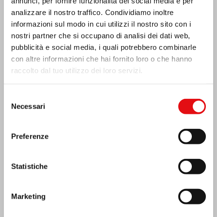
annunci, per fornire funzionalità dei social media e per
analizzare il nostro traffico. Condividiamo inoltre
informazioni sul modo in cui utilizzi il nostro sito con i
nostri partner che si occupano di analisi dei dati web,
pubblicità e social media, i quali potrebbero combinarle
con altre informazioni che hai fornito loro o che hanno
raccolto dal tuo utilizzo dei loro servizi.
Selezione
Necessari
del
Costa d’Avorio: doppio Giubileo d’Argento
consenso
Preferenze
Statistiche
Marketing