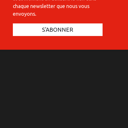
chaque newsletter que nous vous
envoyons.
COMMUNICATIONES 420
C