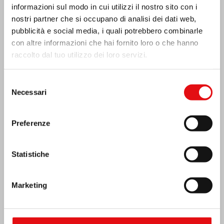
informazioni sul modo in cui utilizzi il nostro sito con i
nostri partner che si occupano di analisi dei dati web,
pubblicità e social media, i quali potrebbero combinarle
con altre informazioni che hai fornito loro o che hanno
raccolto dal tuo utilizzo dei loro servizi.
Costa d’Avorio: doppio Giubileo d’Argento
Selezione
Necessari
del
consenso
Preferenze
Statistiche
Marketing