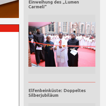
Einweihung des „Lumen
Carmeli“
Elfenbeinküste: Doppeltes
Silberjubiläum