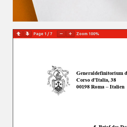
Page
1
/
7
Zoom
100%