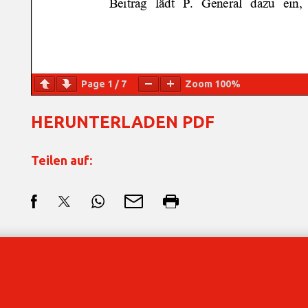
Page
1
/
7
Zoom
100%
HERUNTERLADEN PDF
Teilen auf: