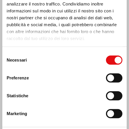
analizzare il nostro traffico. Condividiamo inoltre
informazioni sul modo in cui utilizzi il nostro sito con i
nostri partner che si occupano di analisi dei dati web,
pubblicità e social media, i quali potrebbero combinarle
con altre informazioni che hai fornito loro o che hanno
raccolto dal tuo utilizzo dei loro servizi.
Selezione
Necessari
del
consenso
Preferenze
India: Benedizione e inaugurazione del
“Lumen Carmeli”
Statistiche
Marketing