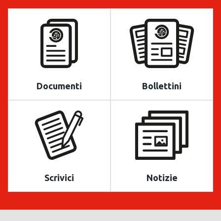
Documenti
Bollettini
Scrivici
Notizie