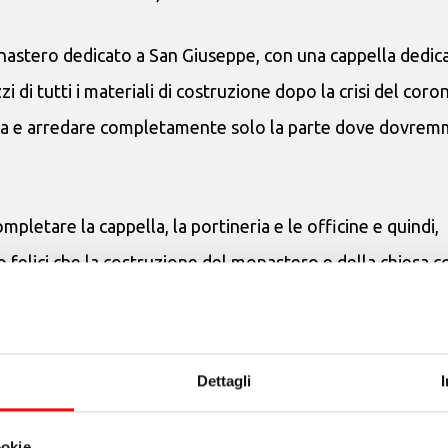
nastero dedicato a San Giuseppe, con una cappella dedica
di tutti i materiali di costruzione dopo la crisi del coron
ezza e arredare completamente solo la parte dove dovre
mpletare la cappella, la portineria e le officine e quindi,
o felici che la costruzione del monastero e della chiesa 
la protezione di San Giuseppe. Desideriamo ringraziare tu
uzione e preghiamo per loro.
Dettagli
ookie