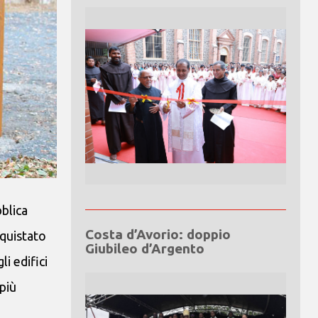
bblica
Costa d’Avorio: doppio
cquistato
Giubileo d’Argento
i edifici
 più