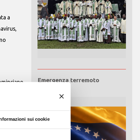
ta a
avirus,
mmo
Emergenza terremoto
cominciano
Venezuela
tte le
Informazioni sui cookie