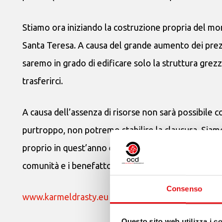
Stiamo ora iniziando la costruzione propria del mo
Santa Teresa. A causa del grande aumento dei prezzi 
saremo in grado di edificare solo la struttura gr
trasferirci.
A causa dell’assenza di risorse non sarà possibile co
purtroppo, non potremo stabilire la clausura. Siam
proprio in quest’anno ed affidiamo tutta l’opera al
comunità e i benefattori che ci aiutano nella costr
Consenso
www.karmeldrasty.eu
Questo sito web utilizza i c