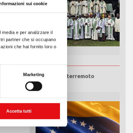
Informazioni sui cookie
l media e per analizzare il
Diniz
,
ostri partner che si occupano
azioni che hai fornito loro o
to a
nato alla
.
Marketing
Emergenza terremoto
Venezuela
ostra
é gioisca
Accetta tutti