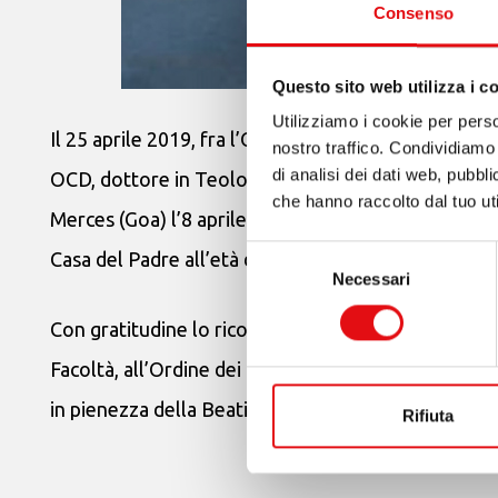
Consenso
Questo sito web utilizza i c
Utilizziamo i cookie per perso
Il 25 aprile 2019, fra l’Ottava di Pasqua, si è spent
nostro traffico. Condividiamo 
di analisi dei dati web, pubbl
OCD, dottore in Teologia Dogmatica e licenziato in
che hanno raccolto dal tuo uti
Merces (Goa) l’8 aprile 1944, divenne Carmelitano S
Selezione
Casa del Padre all’età di 75 anni, cinquantaquattro 
Necessari
del
consenso
Con gratitudine lo ricordiamo al Signore per la sua 
Facoltà, all’Ordine dei Carmelitani Scalzi e alla Chi
in pienezza della Beatitudine Celeste.
Rifiuta