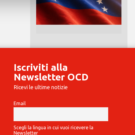
Iscriviti alla
Newsletter OCD
Ricevi le ultime notizie
Email
Scegli la lingua in cui vuoi ricevere la
Newsletter