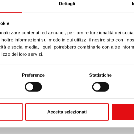
Dettagli
ookie
nalizzare contenuti ed annunci, per fornire funzionalità dei socia
o a Bambolim (Goa), in India,
padre Edwin Aleluia Aleixo 
inoltre informazioni sul modo in cui utilizzi il nostro sito con i n
icità e social media, i quali potrebbero combinarle con altre inform
 Sacra Scrittura, professore emerito del
Teresianum
. Na
lizzo dei loro servizi.
calzo il 19 marzo 1965 e sacerdote il 9 aprile 1972. È tor
dei quali vissuti da religioso e quarantasette da sacerdote
Preferenze
Statistiche
figura di uomo e di religioso, per il suo contributo alla n
esa, affidando la Sua anima alla Misericordia divina affinch
Accetta selezionati