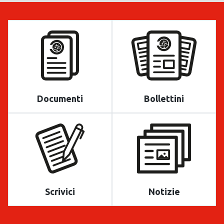
Documenti
Bollettini
Scrivici
Notizie