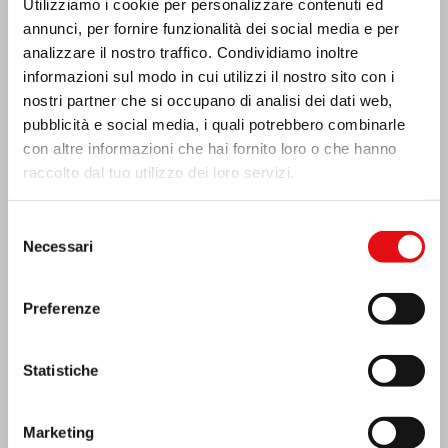
MESSICO: ASSEMBLEA PLENARIA OCD
Utilizziamo i cookie per personalizzare contenuti ed
annunci, per fornire funzionalità dei social media e per
analizzare il nostro traffico. Condividiamo inoltre
informazioni sul modo in cui utilizzi il nostro sito con i
nostri partner che si occupano di analisi dei dati web,
pubblicità e social media, i quali potrebbero combinarle
con altre informazioni che hai fornito loro o che hanno
raccolto dal tuo utilizzo dei loro servizi.
Selezione
Necessari
del
consenso
Preferenze
India: Benedizione e inaugurazione del
Statistiche
“Lumen Carmeli”
Marketing