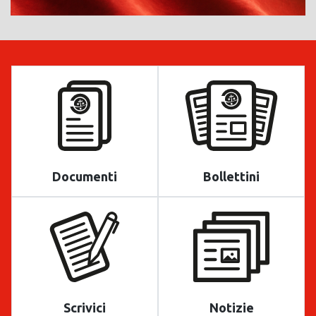
Documenti
Bollettini
Scrivici
Notizie