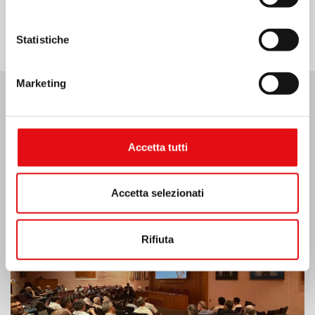
Statistiche
Marketing
Ultime Notizie:
Accetta tutti
MESSICO: ASSEMBLEA PLENARIA OCD
Accetta selezionati
Rifiuta