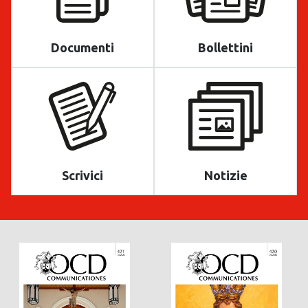
Documenti
Bollettini
Scrivici
Notizie