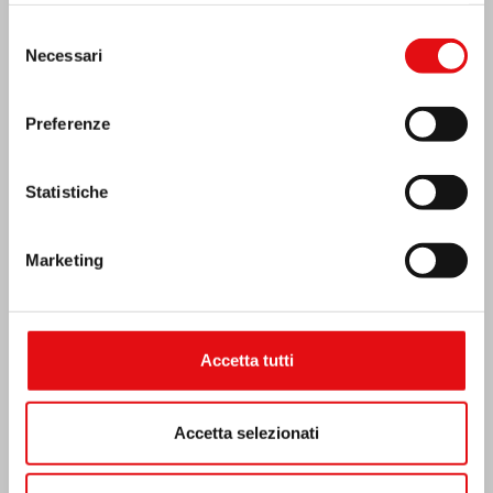
Selezione
Necessari
del
consenso
Preferenze
Statistiche
Marketing
Emergenza terremoto Venezuela
Accetta tutti
Accetta selezionati