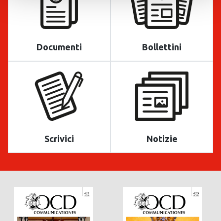
Documenti
Bollettini
Scrivici
Notizie