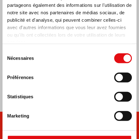
partageons également des informations sur l'utilisation de
RÉPUBLIQUE CENTRAFRICAINE : 6e
CONGRÈS NATIONAL DE L’OCDS
notre site avec nos partenaires de médias sociaux, de
publicité et d'analyse, qui peuvent combiner celles-ci
avec d'autres informations que vous leur avez fournies
ou qu'ils ont collectées lors de votre utilisation de leurs
services.
Sélection
Nécessaires
du
consentement
Préférences
Statistiques
Marketing