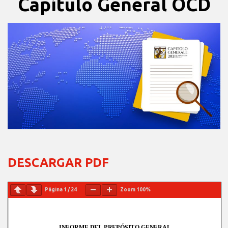
Capítulo General OCD
DESCARGAR PDF
Página
1
/
24
Zoom
100%