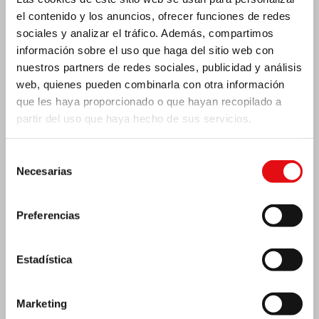
el contenido y los anuncios, ofrecer funciones de redes
sociales y analizar el tráfico. Además, compartimos
información sobre el uso que haga del sitio web con
nuestros partners de redes sociales, publicidad y análisis
web, quienes pueden combinarla con otra información
que les haya proporcionado o que hayan recopilado a
partir del uso que haya hecho de sus servicios.
Selección
Necesarias
Costa de Marfil: Doble jubileo de plata
de
consentimiento
Preferencias
Estadística
Marketing