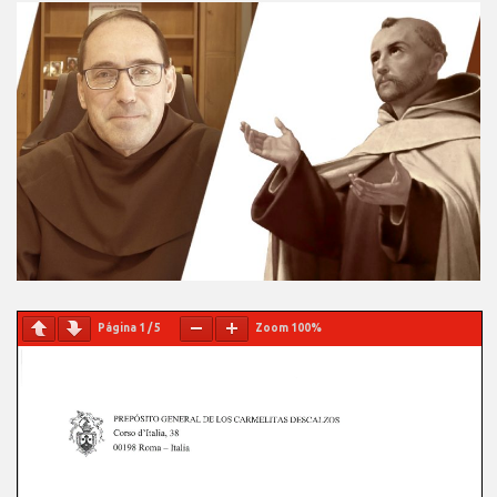
Página
1
/
5
Zoom
100%