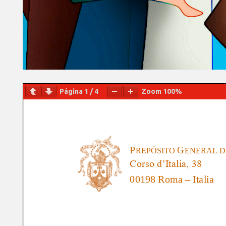
Página
1
/
4
Zoom
100%