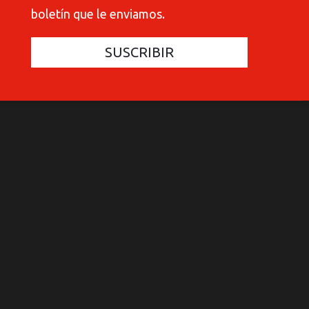
boletín que le enviamos.
COMMUNICATIONES 420
COMMUNICATIONES 420
C
C