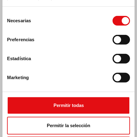
Selección
Necesarias
de
consentimiento
Preferencias
Estadística
Emergencia por terremoto Venezuela
Marketing
Permitir todas
Permitir la selección