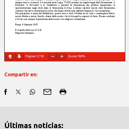
Página
1
/
10
Zoom
100%
Compartir en:
Últimas noticias: