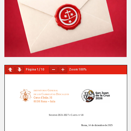
Página
1
/
10
Zoom
100%