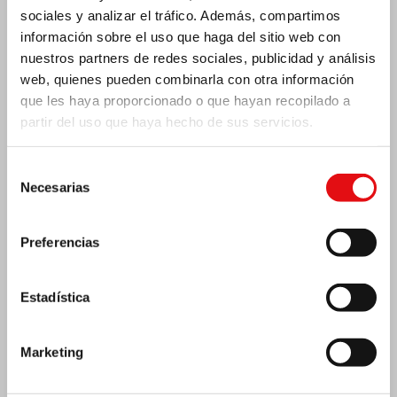
sociales y analizar el tráfico. Además, compartimos
información sobre el uso que haga del sitio web con
nuestros partners de redes sociales, publicidad y análisis
web, quienes pueden combinarla con otra información
que les haya proporcionado o que hayan recopilado a
partir del uso que haya hecho de sus servicios.
Costa de Marfil: Doble jubileo de plata
Selección
Necesarias
de
consentimiento
Preferencias
Estadística
Marketing