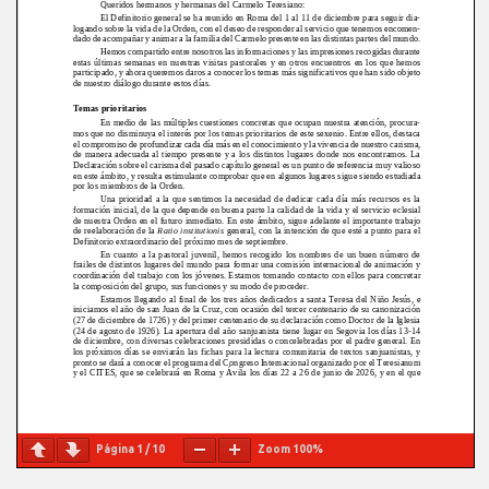
Página
1
/
10
Zoom
100%