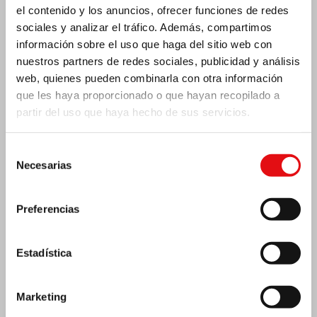
el contenido y los anuncios, ofrecer funciones de redes
sociales y analizar el tráfico. Además, compartimos
información sobre el uso que haga del sitio web con
nuestros partners de redes sociales, publicidad y análisis
web, quienes pueden combinarla con otra información
que les haya proporcionado o que hayan recopilado a
partir del uso que haya hecho de sus servicios.
Selección
Costa de Marfil: Doble jubileo de plata
Necesarias
de
consentimiento
Preferencias
Estadística
Marketing