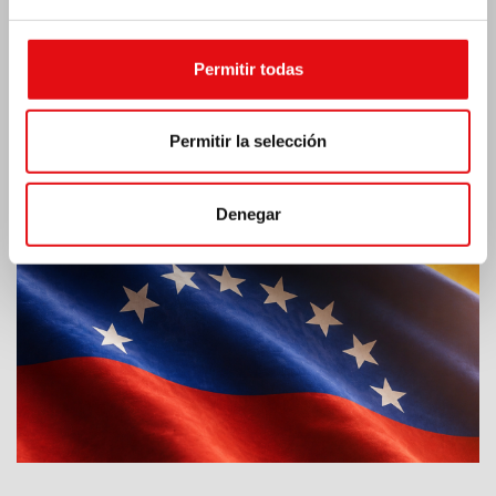
Permitir todas
Permitir la selección
Emergencia por terremoto Venezuela
Denegar