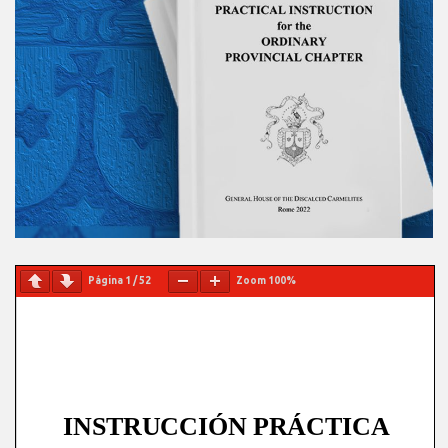
Página
1
/
52
Zoom
100%