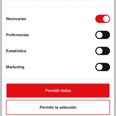
Selección
Necesarias
de
consentimiento
Preferencias
Estadística
Marketing
Emergencia por terremoto Venezuela
Permitir todas
Permitir la selección