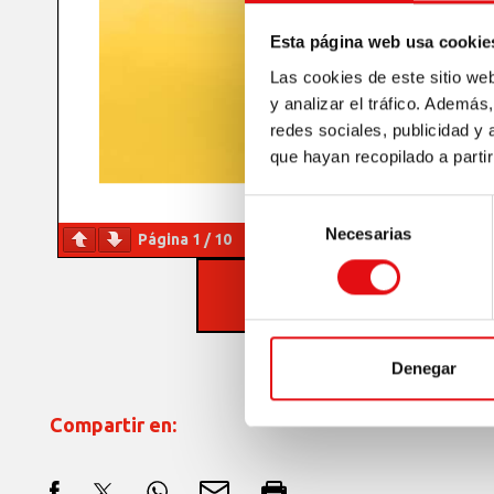
Esta página web usa cookie
Las cookies de este sitio we
y analizar el tráfico. Ademá
redes sociales, publicidad y
que hayan recopilado a parti
Selección
Necesarias
de
Página
1
/
10
Zoom
100%
consentimiento
DESCARGAR PDF
Denegar
Compartir en: