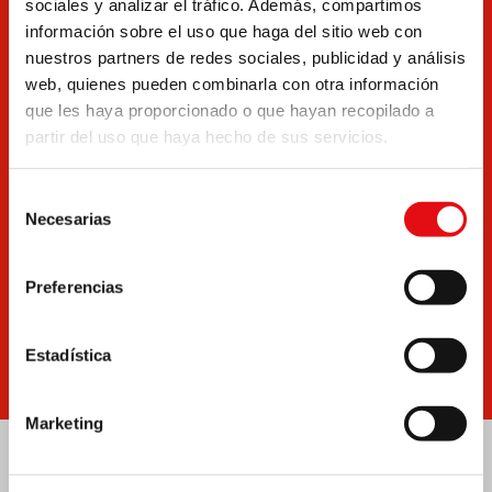
sociales y analizar el tráfico. Además, compartimos
información sobre el uso que haga del sitio web con
nuestros partners de redes sociales, publicidad y análisis
web, quienes pueden combinarla con otra información
que les haya proporcionado o que hayan recopilado a
partir del uso que haya hecho de sus servicios.
Documentos
Boletín
Selección
Necesarias
de
consentimiento
Preferencias
Escríbenos
Noticias
Estadística
Marketing