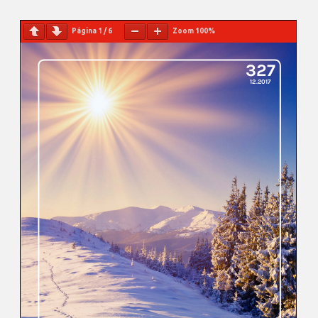
Página
1
/
6
Zoom
100%