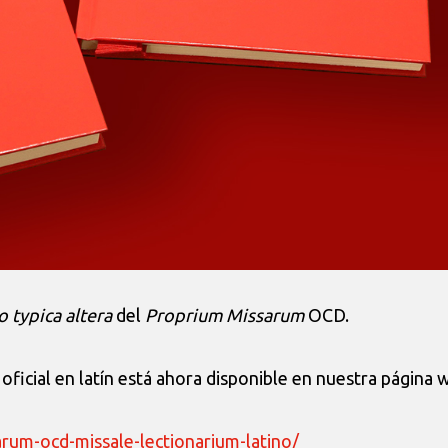
o typica altera
del
Proprium Missarum
OCD.
o oficial en latín está ahora disponible en nuestra página 
rum-ocd-missale-lectionarium-latino/