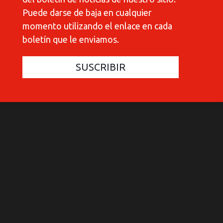
Puede darse de baja en cualquier
momento utilizando el enlace en cada
boletín que le enviamos.
COMMUNICATIONES 420
COMMUNICATIONES 420
C
C