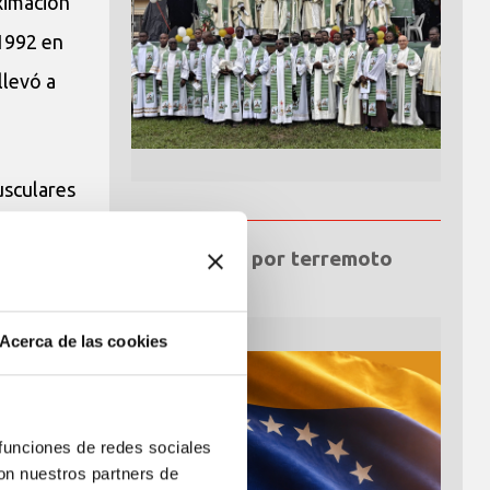
ximación
 1992 en
llevó a
usculares
óseo,
Emergencia por terremoto
.
Venezuela
onderia
Acerca de las cookies
o,
 funciones de redes sociales
con nuestros partners de