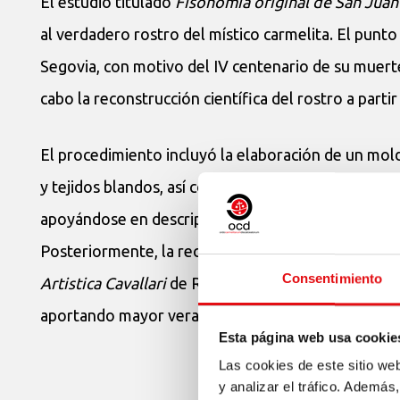
El estudio titulado
Fisonomía original de San Juan 
al verdadero rostro del místico carmelita. El punt
Segovia, con motivo del IV centenario de su muerte
cabo la reconstrucción científica del rostro a part
El procedimiento incluyó la elaboración de un mol
y tejidos blandos, así como la interpretación de a
apoyándose en descripciones históricas, entre ella
Posteriormente, la reconstrucción fue transformada
Consentimiento
Artistica Cavallari
de Roma. El artista Alejandro Ló
aportando mayor veracidad y profundidad expresiv
Esta página web usa cookie
Las cookies de este sitio we
y analizar el tráfico. Ademá