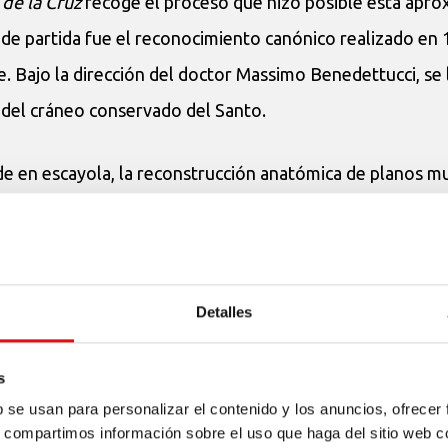
de la Cruz
recoge el proceso que hizo posible esta apro
o de partida fue el reconocimiento canónico realizado en
. Bajo la dirección del doctor Massimo Benedettucci, se 
ir del cráneo conservado del Santo.
de en escayola, la reconstrucción anatómica de planos m
quellos rasgos no directamente definidos por el soporte 
s la del padre Jerónimo de San José (Ezquerra de Rozas)
 en busto mediante la técnica de la cera perdida en la
F
Detalles
pez Araguez ha realizado la policromía tradicional al óle
a al conjunto.
s
b se usan para personalizar el contenido y los anuncios, ofrecer
s, compartimos información sobre el uso que haga del sitio web 