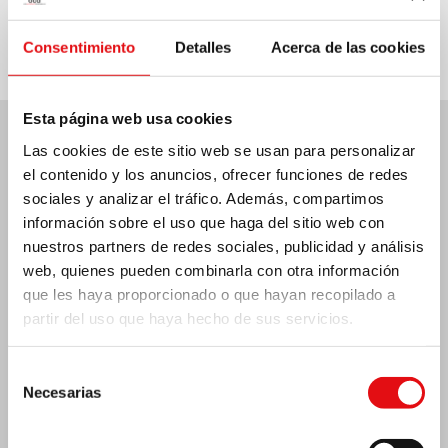
Consentimiento
Detalles
Acerca de las cookies
Esta página web usa cookies
Las cookies de este sitio web se usan para personalizar
Últimas noticias:
el contenido y los anuncios, ofrecer funciones de redes
sociales y analizar el tráfico. Además, compartimos
información sobre el uso que haga del sitio web con
nuestros partners de redes sociales, publicidad y análisis
MÉXICO: ASAMBLEA PLENARIA OCD
web, quienes pueden combinarla con otra información
que les haya proporcionado o que hayan recopilado a
partir del uso que haya hecho de sus servicios.
Selección
Necesarias
de
consentimiento