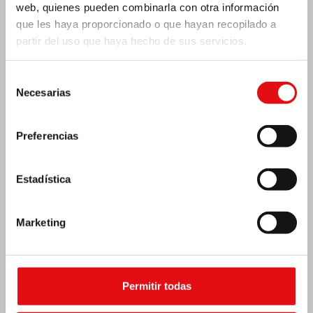
web, quienes pueden combinarla con otra información
que les haya proporcionado o que hayan recopilado a
partir del uso que haya hecho de sus servicios.
India: Bendición e inauguración del «Lumen
Selección
Carmeli»
Necesarias
de
consentimiento
Preferencias
Estadística
Marketing
Permitir todas