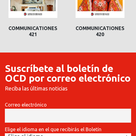
COMMUNICATIONES
COMMUNICATIONES
421
420
Suscríbete al boletín de
OCD por correo electrónico
Reciba las últimas noticias
Correo electrónico
Elige el idioma en el que recibirás el Boletín