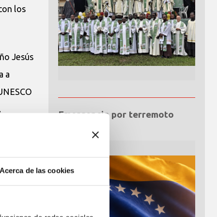
con los
iño Jesús
a a
a UNESCO
.
Emergencia por terremoto
Venezuela
Teresa del
e todos
Acerca de las cookies
stro país.
oria para