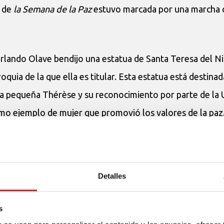
a de
la Semana de la Paz
estuvo marcada por una marcha 
rlando Olave bendijo una estatua de Santa Teresa del N
oquia de la que ella es titular. Esta estatua está destinad
 la pequeña Thérèse y su reconocimiento por parte de l
mo ejemplo de mujer que promovió los valores de la paz
alería de la Memoria
» en la plaza de la parroquia Santa 
aco
. Este espacio quiere construir la memoria colectiva d
Detalles
as luchas sociales y de la historia contemporánea de nue
 actores quedan así invitados a la
Galería
. Hacemos mem
s
ientan a nuestro país no deben volver a repetirse.