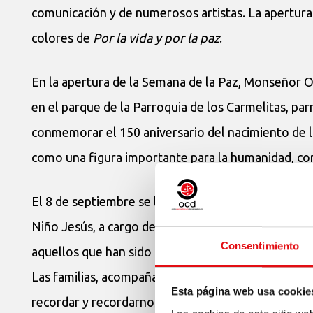
comunicación y de numerosos artistas. La apertur
colores de
Por la vida y por la paz
.
En la apertura de la Semana de la Paz, Monseñor O
en el parque de la Parroquia de los Carmelitas, parr
conmemorar el 150 aniversario del nacimiento de
como una figura importante para la humanidad, co
El 8 de septiembre se llevó a cabo la exposición «
G
Niño Jesús, a cargo de la
Casa de la Memoria Tum
Consentimiento
aquellos que han sido protagonistas o testigos de l
Las familias, acompañantes y amigos de todos estos
Esta página web usa cookie
recordar y recordarnos que los hechos que ensangr