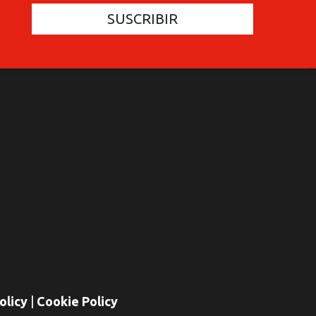
COMMUNICATIONES 420
C
olicy
|
Cookie Policy