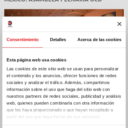
Consentimiento
Detalles
Acerca de las cookies
Esta página web usa cookies
Las cookies de este sitio web se usan para personalizar
el contenido y los anuncios, ofrecer funciones de redes
sociales y analizar el tráfico. Además, compartimos
información sobre el uso que haga del sitio web con
nuestros partners de redes sociales, publicidad y análisis
India: Bendición e inauguración del «Lumen
web, quienes pueden combinarla con otra información
Carmeli»
que les haya proporcionado o que hayan recopilado a
partir del uso que haya hecho de sus servicios.