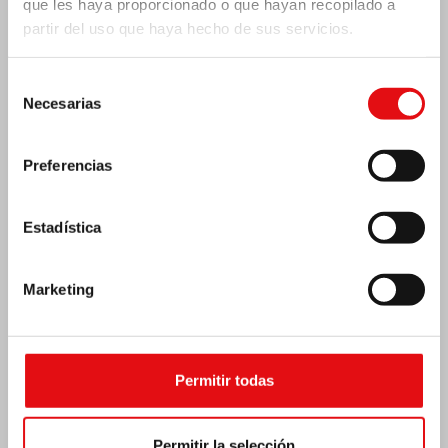
que les haya proporcionado o que hayan recopilado a
partir del uso que haya hecho de sus servicios.
India: Bendición e inauguración del «Lumen
Carmeli»
Selección
Necesarias
de
consentimiento
Preferencias
Estadística
Marketing
Permitir todas
Costa de Marfil: Doble jubileo de plata
Permitir la selección