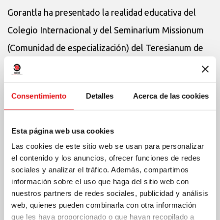
Gorantla ha presentado la realidad educativa del
Colegio Internacional y del Seminarium Missionum
(Comunidad de especialización) del Teresianum de
Roma, exhortando a las Provincias –sobre todo a las
europeas- a aprovechar las oportunidades ofrecidas
Consentimiento
Detalles
Acerca de las cookies
por nuestras instituciones.
Esta página web usa cookies
Después de la cena ha sido presentado un bonito
Las cookies de este sitio web se usan para personalizar
video preparado por las Provincias de la India en
el contenido y los anuncios, ofrecer funciones de redes
ocasión de los 400 años de presencia del Carmelo en
sociales y analizar el tráfico. Además, compartimos
información sobre el uso que haga del sitio web con
India. A través de la narración de la historia y del
nuestros partners de redes sociales, publicidad y análisis
desarrollo de nuestra presencia en el país, hecha por
web, quienes pueden combinarla con otra información
que les haya proporcionado o que hayan recopilado a