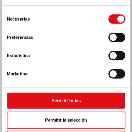
Selección
Necesarias
de
consentimiento
Preferencias
Estadística
Marketing
Costa de Marfil: Doble jubileo de plata
Permitir todas
Permitir la selección