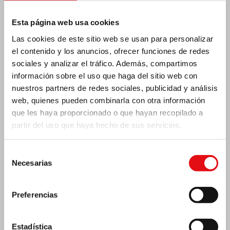
India: Bendición e inauguración del «Lumen
Carmeli»
Esta página web usa cookies
Las cookies de este sitio web se usan para personalizar
el contenido y los anuncios, ofrecer funciones de redes
sociales y analizar el tráfico. Además, compartimos
información sobre el uso que haga del sitio web con
nuestros partners de redes sociales, publicidad y análisis
web, quienes pueden combinarla con otra información
que les haya proporcionado o que hayan recopilado a
partir del uso que haya hecho de sus servicios.
Selección
Necesarias
de
consentimiento
Preferencias
Costa de Marfil: Doble jubileo de plata
Estadística