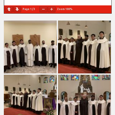
Page
1
/
3
Zoom
100%