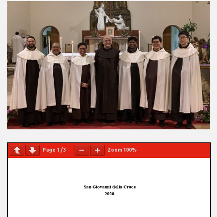
Page
1
/
3
Zoom
100%