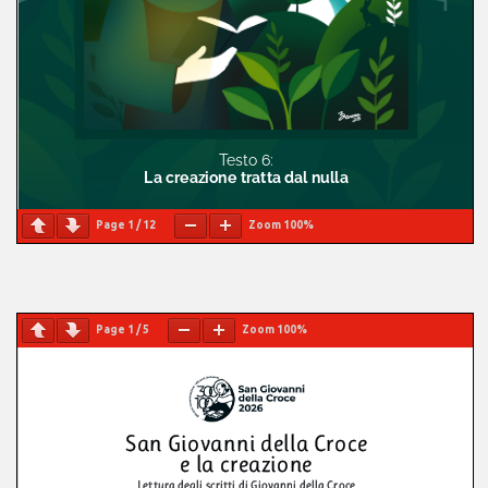
Page
1
/
12
Zoom
100%
Page
1
/
5
Zoom
100%