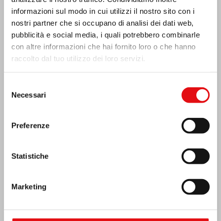
informazioni sul modo in cui utilizzi il nostro sito con i
nostri partner che si occupano di analisi dei dati web,
pubblicità e social media, i quali potrebbero combinarle
con altre informazioni che hai fornito loro o che hanno
raccolto dal tuo utilizzo dei loro servizi.
Selezione
Necessari
del
consenso
India: Benedizione e inaugurazione del
Preferenze
“Lumen Carmeli”
Statistiche
Marketing