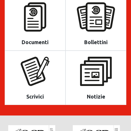
Documenti
Bollettini
Scrivici
Notizie