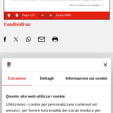
Page
1
/
5
Zoom
100%
Condividi su:
Ultime Notizie:
Consenso
Dettagli
Informazioni sui cookie
MESSICO: ASSEMBLEA PLENARIA OCD
Questo sito web utilizza i cookie
Utilizziamo i cookie per personalizzare contenuti ed
annunci, per fornire funzionalità dei social media e per