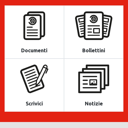
Documenti
Bollettini
Scrivici
Notizie