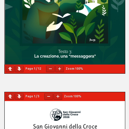
Page
1
/
12
Zoom
100%
Page
1
/
5
Zoom
100%