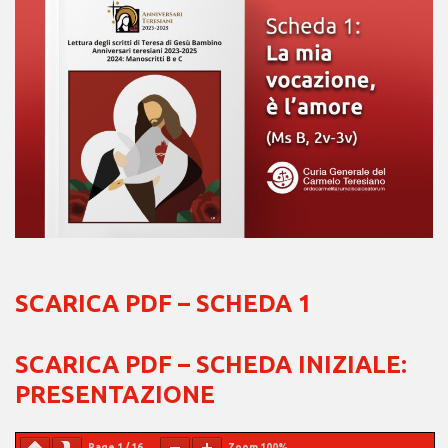
SCARICA PDF – SCHEDA 1
SCARICA PDF – SCHEDA INIZIALE:
PRESENTAZIONE
Page
1
/
16
Zoom
100%