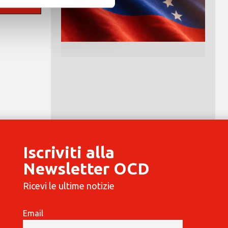
Iscriviti alla
Newsletter OCD
Ricevi le ultime notizie
Email