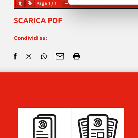
Page
1
/
1
Zoom
100%
SCARICA PDF
Condividi su: